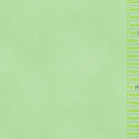
China
Colom
Comid
Concie
Cuba
Datos 
Desier
Dublin
Escoc
Estam
Europ
Fez
(4
Florida
Fotogr
Galap
Galwa
Googl
Grecia