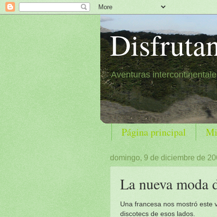
Disfruta
Aventuras intercontinental
Página principal
Mi
domingo, 9 de diciembre de 2
La nueva moda 
Una francesa nos mostró este vi
discotecs de esos lados.