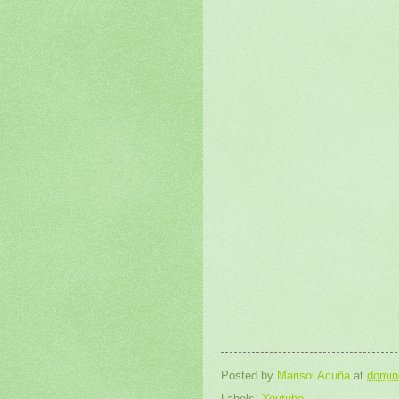
Posted by
Marisol Acuña
at
domin
Labels:
Youtube