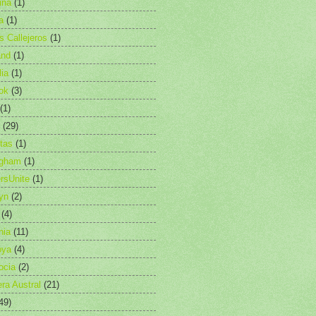
ina
(1)
a
(1)
as Callejeros
(1)
and
(1)
lia
(1)
ok
(3)
(1)
(29)
etas
(1)
ngham
(1)
rsUnite
(1)
yn
(2)
(4)
nia
(11)
oya
(4)
ocia
(2)
era Austral
(21)
49)