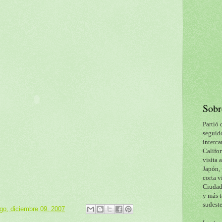
Sobr
Partió 
seguido
interca
Califor
visita 
Japón, 
corta v
Ciudad 
y más t
sudeste
go, diciembre 09, 2007