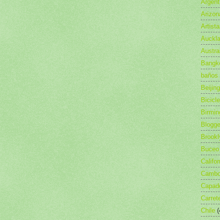
Argent
Arizon
Artist
Auckl
Austra
Bangk
baños
Beijing
Bicicl
Birmi
Blogge
Brookl
Buceo
Califor
Camb
Capad
Carret
Chile
(