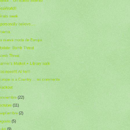
rikke :: Un nuevo invento
eaWorld!!
inals week
 personally believe....
Poema
a nueva moda de Europa
pdate: Bomb Threat
Bomb Threat
armer's Market + Library walk
ocineee!!! Al fin!!!
urope is a Country.... no comments
lackout
noviembre
(22)
octubre
(11)
septiembre
(2)
agosto
(5)
julio
(9)