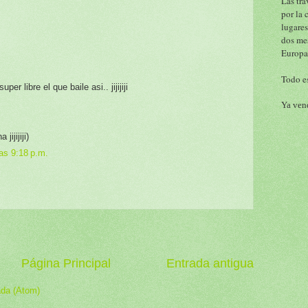
Las tra
por la 
lugares
dos me
Europa
Todo es
uper libre el que baile asi.. jijijiji
Ya vend
ijijiji)
as 9:18 p.m.
Página Principal
Entrada antigua
ada (Atom)