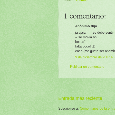
1 comentario:
Anónimo dijo...
jajajaja... = se debe sentir s
= se movia bn...
besos°!
falta poco! :D
caco (me gusta ser anomina j
9 de diciembre de 2007 a l
Publicar un comentario
Entrada más reciente
Suscribirse a:
Comentarios de la entr