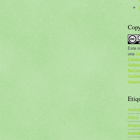
►
Copy
Este o
una
Li
Creat
Atribu
NoCome
SinDer
Unport
Etiq
Activi
Africa
Amazo
Anima