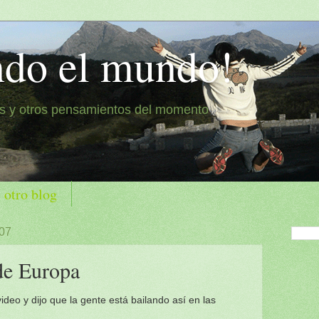
ndo el mundo!
es y otros pensamientos del momento
 otro blog
007
de Europa
deo y dijo que la gente está bailando así en las