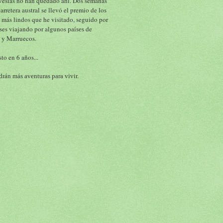
vesías no han quedado ahí. Dos semanas 
carretera austral se llevó el premio de los 
 más lindos que he visitado, seguido por 
ses viajando por algunos 
 de 
países
 y Marruecos.
to en 6 años...
rán más aventuras para vivir.