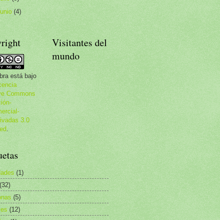
junio
(4)
right
Visitantes del
mundo
bra está bajo
cencia
ive Commons
ción-
rcial-
ivadas 3.0
ed
.
uetas
dades
(1)
(32)
nas
(5)
les
(12)