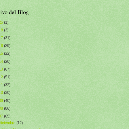
ivo del Blog
25
(1)
18
(3)
17
(31)
16
(29)
15
(22)
14
(20)
13
(67)
12
(51)
11
(32)
10
(30)
09
(40)
08
(86)
07
(65)
diciembre
(12)