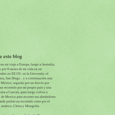
e este blog
con un viaje a Europa, luego a Australia, 
 por 9 meses de mi vida en un 
mbio en EE.UU. en la University of 
nia, San Diego... y a continuación una 
a México, seguido por un desvío por 
un recorrido por mi propio país y una 
isita a Cancún, para luego volver a 
de Mexico para recorrer sus alrededores 
arde probar un recorrido corto por el 
 asiático, China y Mongolia.