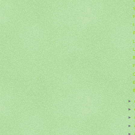
T
S
F
I
L
U
F
C
E
B
►
►
►
►
►