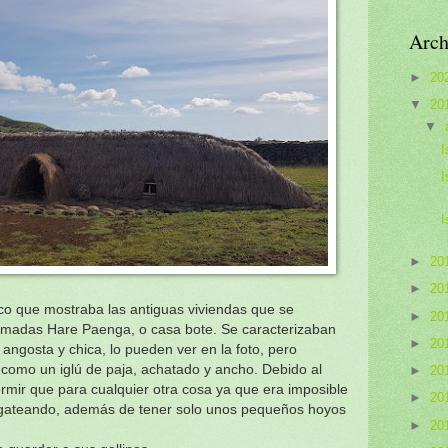
Arch
►
20
▼
20
▼
I
I
I
►
20
►
20
co que mostraba las antiguas viviendas que se
►
20
a llamadas Hare Paenga, o casa bote. Se caracterizaban
►
20
 angosta y chica, lo pueden ver en la foto, pero
 como un iglú de paja, achatado y ancho. Debido al
►
20
rmir que para cualquier otra cosa ya que era imposible
►
20
r gateando, además de tener solo unos pequeños hoyos
►
20