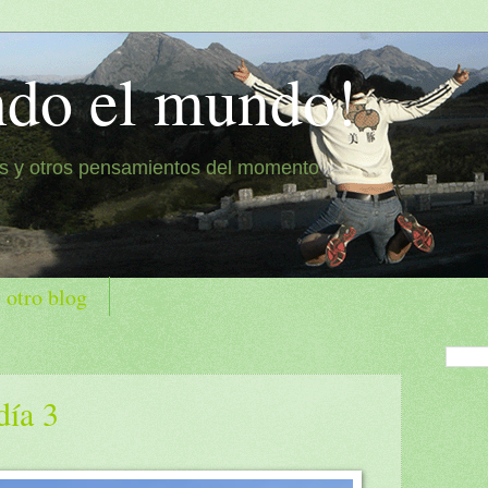
ndo el mundo!
es y otros pensamientos del momento
 otro blog
día 3