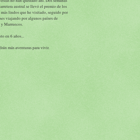
vesías no han quedado ahí. Dos semanas 
carretera austral se llevó el premio de los 
 más lindos que he visitado, seguido por 
ses viajando por algunos 
 de 
países
 y Marruecos.
to en 6 años...
rán más aventuras para vivir.