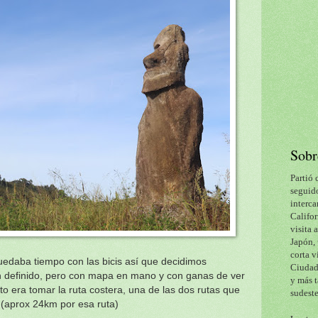
Sobr
Partió 
seguido
interca
Califor
visita 
Japón, 
corta v
quedaba tiempo con las bicis así que decidimos
Ciudad 
lan definido, pero con mapa en mano y con ganas de ver
y más t
o era tomar la ruta costera, una de las dos rutas que
sudeste
la (aprox 24km por esa ruta)