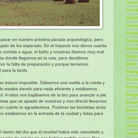
Amazo
Anima
Argent
Arizon
Artist
parar en nuestro próxima parada arqueológica, pero
Auckl
lejado de los esperado. En el trayecto nos dimos cuenta
Austra
e comida o agua, ni baño y nosotras íbamos muy mal
Bangk
ta donde llegamos en la ruta, pero decidimos
baños
or la falta de preparación y porque teníamos
 para la tarde.
Beijing
Bicicl
eso estuvo imposible. Dábamos una vuelta a la rueda y
Birmi
o estaba siendo para nada eficiente y estábamos
Blogge
. A ratos nos bajábamos de la bici para avanzar a pie.
ta que se apiadó de nosotras y nos ofreció llevarnos
Brookl
n cuánto lo agradecimos. Pusimos las bicicletas atrás
Buceo
s estábamos en la entrada de la ciudad y listas para
Califor
Camb
l viento del día que el snorkel había sido cancelado y
Capad