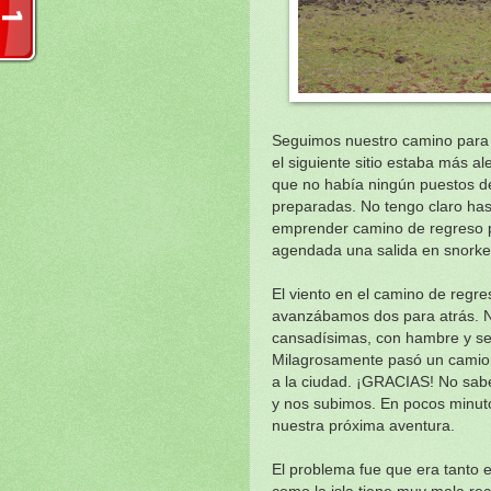
Seguimos nuestro camino para 
el siguiente sitio estaba más a
que no había ningún puestos d
preparadas. No tengo claro has
emprender camino de regreso p
agendada una salida en snorkel
El viento en el camino de regr
avanzábamos dos para atrás. N
cansadísimas, con hambre y sed
Milagrosamente pasó un camione
a la ciudad. ¡GRACIAS! No sabe
y nos subimos. En pocos minuto
nuestra próxima aventura.
El problema fue que era tanto e