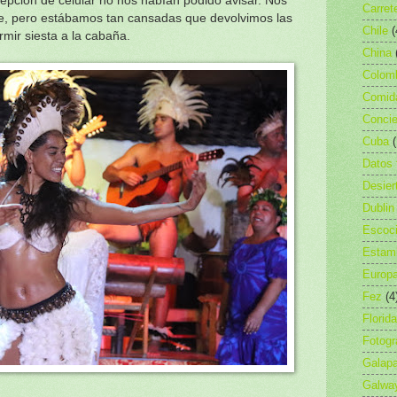
cepción de celular no nos habían podido avisar. Nos
Carret
de, pero estábamos tan cansadas que devolvimos las
Chile
(
rmir siesta a la cabaña.
China
Colom
Comid
Concie
Cuba
Datos 
Desier
Dublin
Escoc
Estam
Europ
Fez
(4
Florida
Fotogr
Galap
Galwa