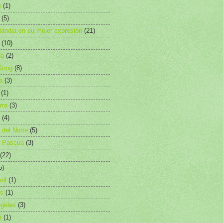
e
(1)
(5)
landia en su mejor expresión
(21)
(10)
da
(2)
Kong
(8)
a
(3)
(1)
rra
(3)
(4)
a del Norte
(5)
e Pascua
(3)
(22)
5)
ool
(1)
es
(1)
geles
(3)
i
(1)