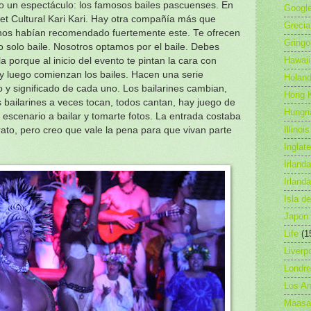
 un espectáculo: los famosos bailes pascuenses. En
Googl
let Cultural Kari Kari. Hay otra compañía más que
Grecia
 nos habían recomendado fuertemente este. Te ofrecen
Gringo
 solo baile. Nosotros optamos por el baile. Debes
Hawaii
 porque al inicio del evento te pintan la cara con
) y luego comienzan los bailes. Hacen una serie
Holan
o y significado de cada uno. Los bailarines cambian,
Hong 
s bailarines a veces tocan, todos cantan, hay juego de
Hungri
 al escenario a bailar y tomarte fotos. La entrada costaba
Illinois
ato, pero creo que vale la pena para que vivan parte
Inglate
Irlanda
Irland
Isla d
Japon
Life
(1
Liverp
Londr
Los An
Maasa