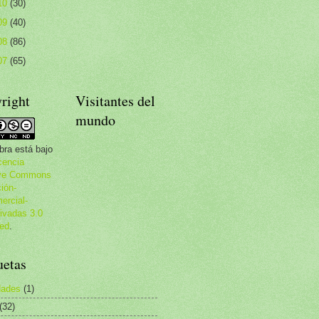
10
(30)
09
(40)
08
(86)
07
(65)
right
Visitantes del
mundo
bra está bajo
cencia
ive Commons
ción-
rcial-
ivadas 3.0
ed
.
uetas
dades
(1)
(32)