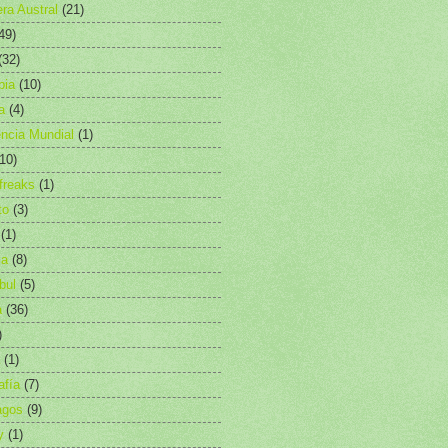
era Austral
(21)
49)
(32)
bia
(10)
a
(4)
ncia Mundial
(1)
(10)
freaks
(1)
to
(3)
(1)
ia
(8)
bul
(5)
a
(36)
)
(1)
afía
(7)
agos
(9)
y
(1)