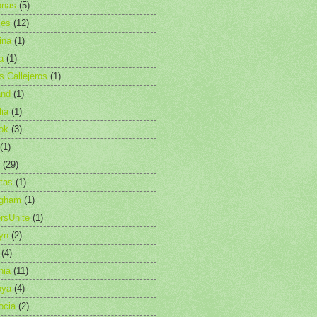
nas
(5)
les
(12)
ina
(1)
a
(1)
as Callejeros
(1)
and
(1)
lia
(1)
ok
(3)
(1)
(29)
etas
(1)
ngham
(1)
rsUnite
(1)
yn
(2)
(4)
nia
(11)
oya
(4)
ocia
(2)