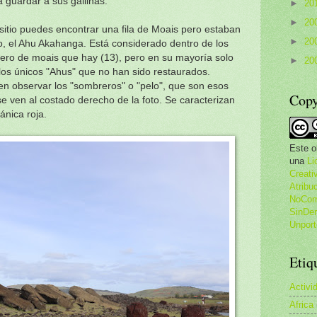
 guardar a sus gallinas.
►
20
►
20
sitio puedes encontrar una fila de Moais pero estaban
►
20
, el Ahu Akahanga. Está considerado dentro de los
ero de moais que hay (13), pero en su mayoría solo
►
20
 los únicos "Ahus" que no han sido restaurados.
en observar los "sombreros" o "pelo", que son esos
Copy
 se ven al costado derecho de la foto. Se caracterizan
ánica roja.
Este o
una
Li
Creat
Atribu
NoCome
SinDer
Unport
Etiq
Activi
Africa