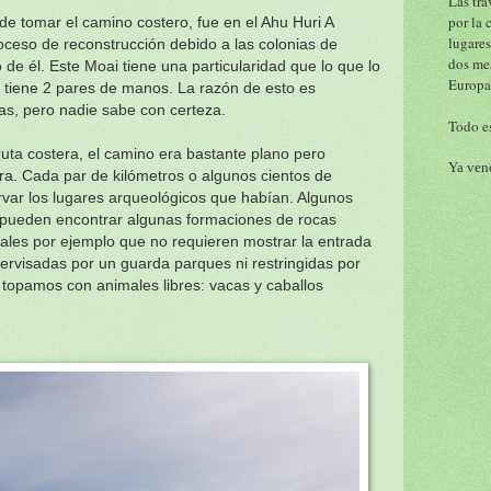
Las tra
por la 
de tomar el camino costero, fue en el Ahu Huri A
lugares
oceso de reconstrucción debido a las colonias de
dos me
e él. Este Moai tiene una particularidad que lo que lo
Europa
e tiene 2 pares de manos. La razón de esto es
as, pero nadie sabe con certeza.
Todo es
ruta costera, el camino era bastante plano pero
Ya vend
a. Cada par de kilómetros o algunos cientos de
var los lugares arqueológicos que habían. Algunos
 pueden encontrar algunas formaciones de rocas
uales por ejemplo que no requieren mostrar la entrada
ervisadas por un guarda parques ni restringidas por
 topamos con animales libres: vacas y caballos