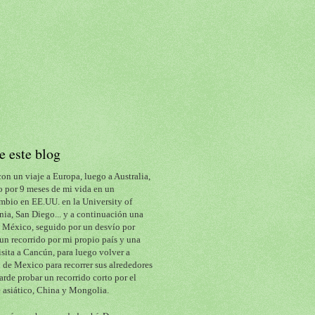
e este blog
con un viaje a Europa, luego a Australia, 
 por 9 meses de mi vida en un 
mbio en EE.UU. en la University of 
nia, San Diego... y a continuación una 
a México, seguido por un desvío por 
un recorrido por mi propio país y una 
isita a Cancún, para luego volver a 
de Mexico para recorrer sus alrededores 
arde probar un recorrido corto por el 
 asiático, China y Mongolia.