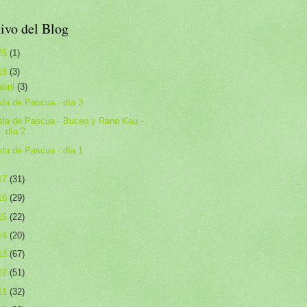
ivo del Blog
25
(1)
18
(3)
abril
(3)
sla de Pascua - día 3
sla de Pascua - Buceo y Rano Kau -
día 2
sla de Pascua - día 1
17
(31)
16
(29)
15
(22)
14
(20)
13
(67)
12
(51)
11
(32)