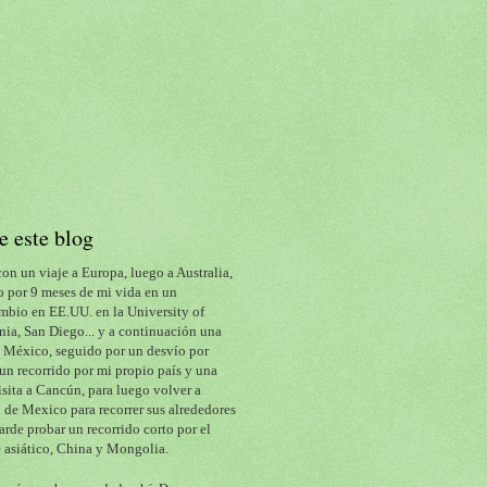
e este blog
con un viaje a Europa, luego a Australia, 
 por 9 meses de mi vida en un 
mbio en EE.UU. en la University of 
nia, San Diego... y a continuación una 
a México, seguido por un desvío por 
un recorrido por mi propio país y una 
isita a Cancún, para luego volver a 
de Mexico para recorrer sus alrededores 
arde probar un recorrido corto por el 
 asiático, China y Mongolia.