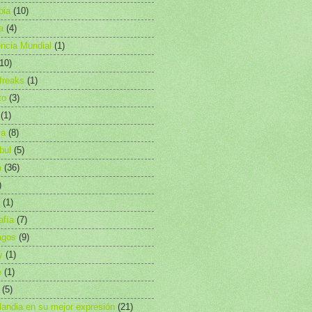
bia
(10)
a
(4)
ncia Mundial
(1)
(10)
freaks
(1)
to
(3)
(1)
ia
(8)
bul
(5)
a
(36)
)
(1)
afía
(7)
agos
(9)
y
(1)
e
(1)
(5)
landia en su mejor expresión
(21)