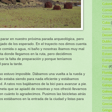
Colom
Comid
Concie
Cuba
Datos 
Desier
parar en nuestro próxima parada arqueológica, pero
Dublin
lejado de los esperado. En el trayecto nos dimos cuenta
Escoc
e comida o agua, ni baño y nosotras íbamos muy mal
Estam
ta donde llegamos en la ruta, pero decidimos
or la falta de preparación y porque teníamos
Europ
 para la tarde.
Fez
(4
Florida
eso estuvo imposible. Dábamos una vuelta a la rueda y
Fotogr
o estaba siendo para nada eficiente y estábamos
. A ratos nos bajábamos de la bici para avanzar a pie.
Galap
ta que se apiadó de nosotras y nos ofreció llevarnos
Galwa
n cuánto lo agradecimos. Pusimos las bicicletas atrás
Googl
s estábamos en la entrada de la ciudad y listas para
Grecia
Gringo