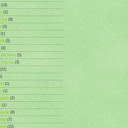
(10)
da
(2)
Kong
(8)
a
(3)
(1)
rra
(3)
(4)
a del Norte
(5)
e Pascua
(3)
(22)
5)
ool
(1)
es
(1)
geles
(3)
i
(1)
ascar
(8)
ttan
(7)
ecos
(15)