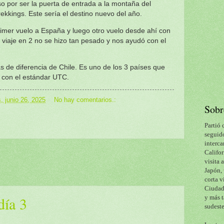
 por ser la puerta de entrada a la montaña del
trekkings. Este sería el destino nuevo del año.
imer vuelo a España y luego otro vuelo desde ahí con
iaje en 2 no se hizo tan pesado y nos ayudó con el
s de diferencia de Chile. Es uno de los 3 países que
s con el estándar UTC.
, junio 26, 2025
No hay comentarios.:
Sobr
Partió 
seguido
interca
Califor
visita 
Japón, 
corta v
Ciudad 
día 3
y más t
sudeste