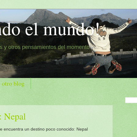
ndo el mundo!
es y otros pensamientos del momento
 otro blog
: Nepal
 se encuentra un destino poco conocido: Nepal