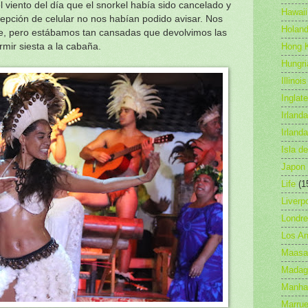
l viento del día que el snorkel había sido cancelado y
Hawaii
cepción de celular no nos habían podido avisar. Nos
Holan
de, pero estábamos tan cansadas que devolvimos las
Hong 
rmir siesta a la cabaña.
Hungri
Illinois
Inglate
Irlanda
Irland
Isla d
Japon
Life
(1
Liverp
Londr
Los An
Maasa
Madag
Manha
Marru