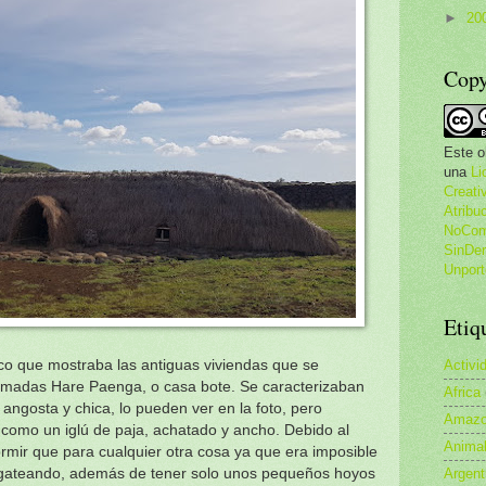
►
20
Copy
Este o
una
Li
Creat
Atribu
NoCome
SinDer
Unport
Etiq
Activi
co que mostraba las antiguas viviendas que se
a llamadas Hare Paenga, o casa bote. Se caracterizaban
Africa
 angosta y chica, lo pueden ver en la foto, pero
Amazo
 como un iglú de paja, achatado y ancho. Debido al
Anima
rmir que para cualquier otra cosa ya que era imposible
Argent
r gateando, además de tener solo unos pequeños hoyos