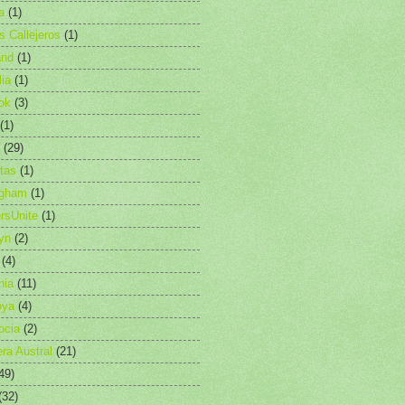
a
(1)
as Callejeros
(1)
and
(1)
lia
(1)
ok
(3)
(1)
(29)
etas
(1)
ngham
(1)
rsUnite
(1)
yn
(2)
(4)
nia
(11)
oya
(4)
ocia
(2)
era Austral
(21)
49)
(32)