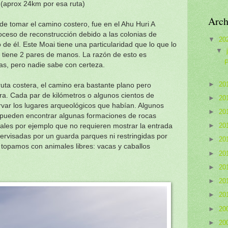
la (aprox 24km por esa ruta)
Arch
de tomar el camino costero, fue en el Ahu Huri A
oceso de reconstrucción debido a las colonias de
▼
20
e él. Este Moai tiene una particularidad que lo que lo
▼
e tiene 2 pares de manos. La razón de esto es
P
as, pero nadie sabe con certeza.
►
20
ruta costera, el camino era bastante plano pero
a. Cada par de kilómetros o algunos cientos de
►
20
var los lugares arqueológicos que habían. Algunos
►
20
 pueden encontrar algunas formaciones de rocas
►
20
uales por ejemplo que no requieren mostrar la entrada
ervisadas por un guarda parques ni restringidas por
►
20
 topamos con animales libres: vacas y caballos
►
20
►
20
►
20
►
20
►
20
►
20