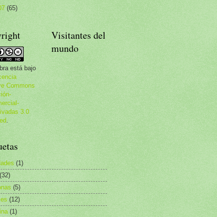
07
(65)
right
Visitantes del
mundo
bra está bajo
cencia
ive Commons
ción-
rcial-
ivadas 3.0
ed
.
uetas
dades
(1)
(32)
nas
(5)
les
(12)
ina
(1)