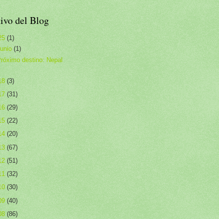
ivo del Blog
25
(1)
junio
(1)
róximo destino: Nepal
18
(3)
17
(31)
16
(29)
15
(22)
14
(20)
13
(67)
12
(51)
11
(32)
10
(30)
09
(40)
08
(86)