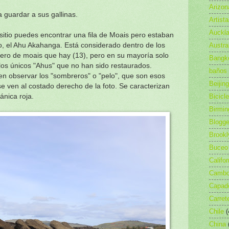
Arizon
 guardar a sus gallinas.
Artist
Auckl
sitio puedes encontrar una fila de Moais pero estaban
Austra
, el Ahu Akahanga. Está considerado dentro de los
ero de moais que hay (13), pero en su mayoría solo
Bangk
 los únicos "Ahus" que no han sido restaurados.
baños
en observar los "sombreros" o "pelo", que son esos
Beijing
 se ven al costado derecho de la foto. Se caracterizan
Bicicl
ánica roja.
Birmi
Blogge
Brookl
Buceo
Califor
Camb
Capad
Carret
Chile
(
China