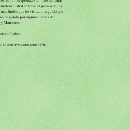
vesías no han quedado ahí. Dos semanas 
carretera austral se llevó el premio de los 
 más lindos que he visitado, seguido por 
ses viajando por algunos 
 de 
países
 y Marruecos.
to en 6 años...
rán más aventuras para vivir.