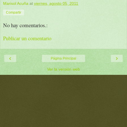
Marisol Acuña
at
viernes, agosto 05, 2011
Compartir
No hay comentarios.:
Publicar un comentario
‹
›
Página Principal
Ver la versión web