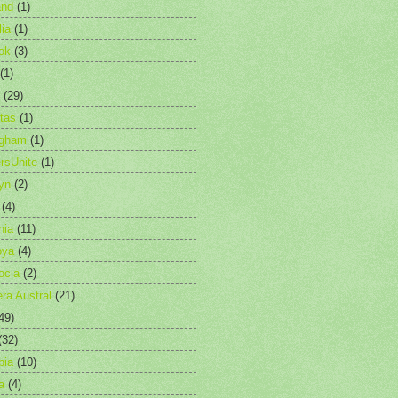
and
(1)
lia
(1)
ok
(3)
(1)
(29)
etas
(1)
ngham
(1)
rsUnite
(1)
yn
(2)
(4)
nia
(11)
oya
(4)
ocia
(2)
era Austral
(21)
49)
(32)
bia
(10)
a
(4)