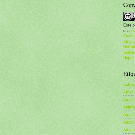
Copy
Este o
una
Li
Creat
Atribu
NoCome
SinDer
Unport
Etiq
Activi
Africa
Amazo
Anima
Argent
Arizon
Artist