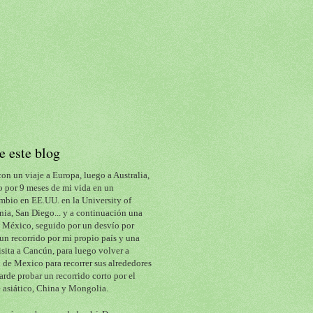
e este blog
con un viaje a Europa, luego a Australia, 
 por 9 meses de mi vida en un 
mbio en EE.UU. en la University of 
nia, San Diego... y a continuación una 
a México, seguido por un desvío por 
un recorrido por mi propio país y una 
isita a Cancún, para luego volver a 
de Mexico para recorrer sus alrededores 
arde probar un recorrido corto por el 
 asiático, China y Mongolia.