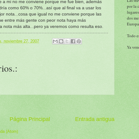
Las tra
ue a mi no me conviene porque me fue bien, además
por la 
ría como 60% o 70%...así que al final va a usar los
lugares
jor nota...cosa que igual no me conviene porque las
dos me
que entre más gente con peor nota haya más
Europa
na nota más alta...pero ya veremos como resulta eso.
Todo es
s, noviembre 27, 2007
Ya vend
ios.:
Página Principal
Entrada antigua
ada (Atom)