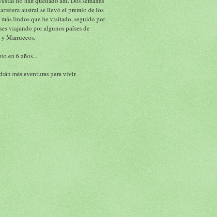
vesías no han quedado ahí. Dos semanas 
carretera austral se llevó el premio de los 
 más lindos que he visitado, seguido por 
ses viajando por algunos 
 de 
países
 y Marruecos.
to en 6 años...
rán más aventuras para vivir.