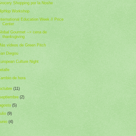
rocery Shopping por la Noshe
HipHop Workshop
nternational Education Week // Price
Center
lobal Gourmet --> cena de
thanksgiving
ás videos de Green Pitch
an Diegou
uropean Culture Night
etalle
ambio de hora
octubre
(11)
septiembre
(2)
agosto
(5)
julio
(9)
junio
(4)