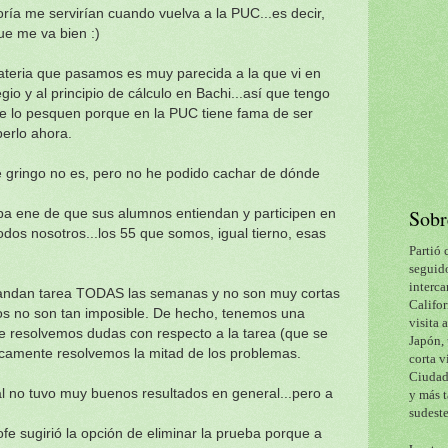
ría me servirían cuando vuelva a la PUC...es decir,
ue me va bien :)
materia que pasamos es muy parecida a la que vi en
io y al principio de cálculo en Bachi...así que tengo
 lo pesquen porque en la PUC tiene fama de ser
berlo ahora.
ue gringo no es, pero no he podido cachar de dónde
Sobr
pa ene de que sus alumnos entiendan y participen en
dos nosotros...los 55 que somos, igual tierno, esas
Partió 
seguido
interca
mandan tarea TODAS las semanas y no son muy cortas
Califor
os no son tan imposible. De hecho, tenemos una
visita 
e resolvemos dudas con respecto a la tarea (que se
Japón, 
ticamente resolvemos la mitad de los problemas.
corta v
Ciudad 
l no tuvo muy buenos resultados en general...pero a
y más t
sudeste
fe sugirió la opción de eliminar la prueba porque a