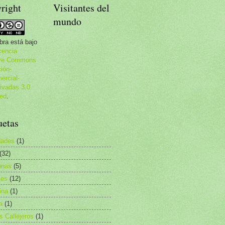
right
Visitantes del
mundo
bra está bajo
cencia
ive Commons
ción-
rcial-
ivadas 3.0
ed
.
uetas
dades
(1)
(32)
nas
(5)
les
(12)
ina
(1)
a
(1)
as Callejeros
(1)