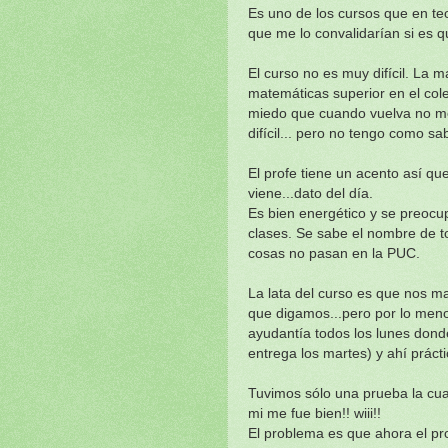
Es uno de los cursos que en teo
que me lo convalidarían si es q
El curso no es muy difícil. La 
matemáticas superior en el coleg
miedo que cuando vuelva no me
difícil... pero no tengo como sa
El profe tiene un acento así q
viene...dato del día.
Es bien energético y se preocu
clases. Se sabe el nombre de to
cosas no pasan en la PUC.
La lata del curso es que nos 
que digamos...pero por lo men
ayudantía todos los lunes dond
entrega los martes) y ahí prác
Tuvimos sólo una prueba la cua
mi me fue bien!! wiii!!
El problema es que ahora el pro