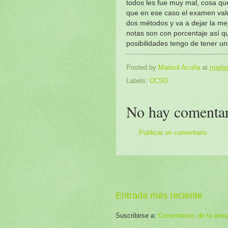
todos les fue muy mal, cosa q
que en ese caso el examen vald
dos métodos y va a dejar la me
notas son con porcentaje así 
posibilidades tengo de tener u
Posted by
Marisol Acuña
at
marte
Labels:
UCSD
No hay comentar
Publicar un comentario
Entrada más reciente
Suscribirse a:
Comentarios de la entr