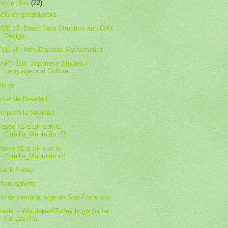
noviembre
(22)
ólo en gringolandia
SE 12: Basic Data Structure and O-O
Design
SE 20: Intro/Discrete Mathematics
APN 10a: Japanese Studies /
Language and Culture
ibros
rbol de Navidad
mpezó la Navidad
aseo #2 a SF con la
(familia_Montaldo -2)
aseo #1 a SF con la
(familia_Montaldo -1)
lack Friday
hanksgiving
in de semana largo en San Francisco
asis – WonderwallToday is gonna be
the dayTha...