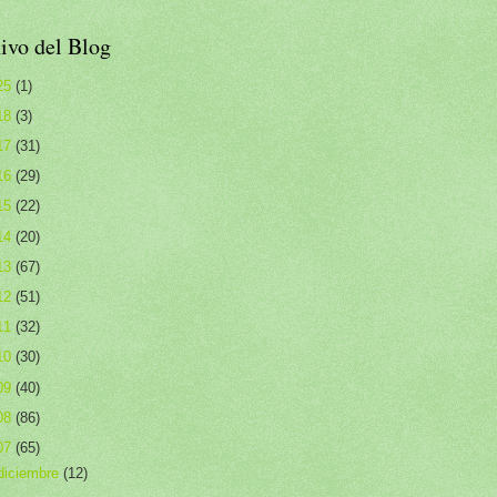
ivo del Blog
25
(1)
18
(3)
17
(31)
16
(29)
15
(22)
14
(20)
13
(67)
12
(51)
11
(32)
10
(30)
09
(40)
08
(86)
07
(65)
diciembre
(12)