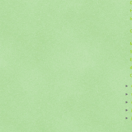
G
I
G
M
S
E
d
C
►
►
►
►
►