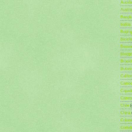
Auckl
Austra
Bangk
baños
Beijing
Bicicl
Birmi
Blogge
Brookl
Buceo
Califor
Camb
Capad
Carret
Chile
(
China
Colom
Comid