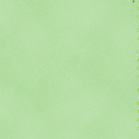
▼
S
C
C
J
L
Á
E
P
P
B
T
F
O