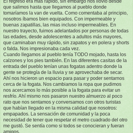
El regreso era más rápido, sin embargo nos llovió desde
que salimos hasta que llegamos al pueblo donde
tomaríamos la van de vuelta. Como comentaba al principio,
nosotros íbamos bien equipados. Con impermeable y
buenas zapatillas, las mias incluso impermeables. En
nuestro trayecto, fuimos adelantados por personas de todas
las edades, desde adolescentes a adultos más mayores,
que caminaban muy rápido, sin zapatos y en polera y shorts
o falda. Nos impresionaba cada vez.
Cuando llegamos al pueblo tenía TODO mojado, hasta los
calzones y los pies también. En las diferentes casitas de la
entrada del pueblo tenían unas fogatas adentro donde la
gente se protegía de la lluvia y se aprovechaba de secar.
Ahí nos hicieron un espacio para pasar y poder sentarnos
cerca de la fogata. Nos cambiamos la ropa que pudimos
nos acercamos lo más posible a la fogata para evitar un
resfrío. Ahí mismo nos pasaron nuestro almuerzo al poco
rato que nos sentamos y conversamos con otros turistas
que habían llegado en la misma calidad que nosotros:
empapados. La sensación de comunidad y la poca
necesidad de tener que respetar el metro cuadrado del otro
me gustó. Se sentía como si todos se conocieran y fueran
amigos.